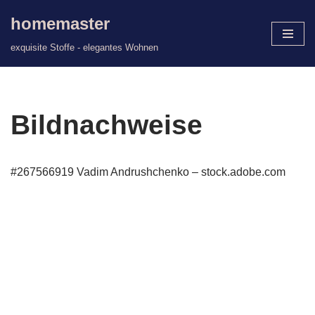
homemaster
Zum
exquisite Stoffe - elegantes Wohnen
Inhalt
springen
Bildnachweise
#267566919 Vadim Andrushchenko – stock.adobe.com